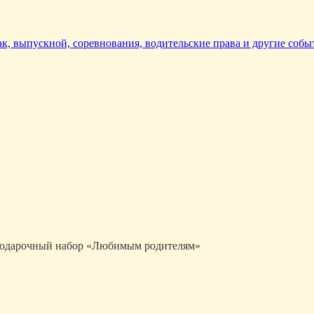
так, выпускной, соревнования, водительские права и другие собы
одарочный набор «Любимым родителям»