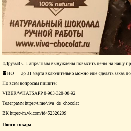
‼️
Друзья! С 1 апреля мы вынуждены повысить цены на нашу п
🍫
НО — до 31 марта включительно можно ещё сделать заказ п
По всем вопросам пишите:
VIBER/WHATSAPP 8-903-328-08-92
Телеграмм https://t.me/viva_de_chocolat
ВК https://m.vk.com/id452320209
Поиск товара