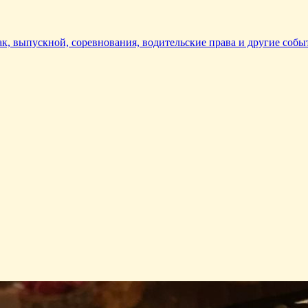
так, выпускной, соревнования, водительские права и другие собы