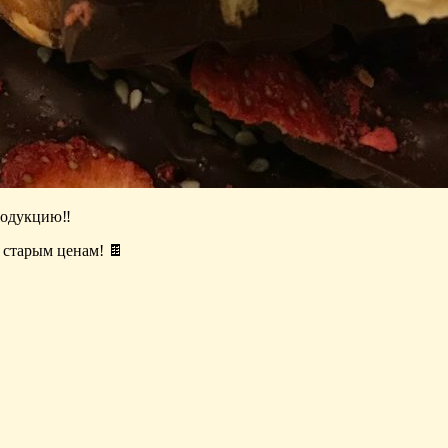
родукцию
‼️
о старым ценам!
🍫