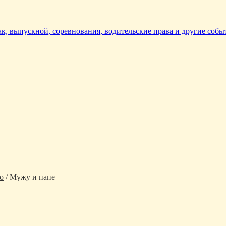
так, выпускной, соревнования, водительские права и другие собы
о
/ Мужу и папе