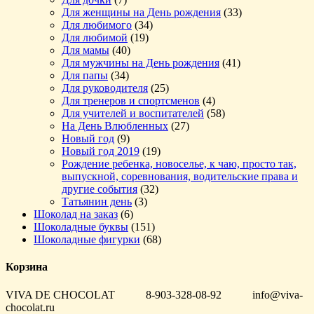
Для женщины на День рождения
(33)
Для любимого
(34)
Для любимой
(19)
Для мамы
(40)
Для мужчины на День рождения
(41)
Для папы
(34)
Для руководителя
(25)
Для тренеров и спортсменов
(4)
Для учителей и воспитателей
(58)
На День Влюбленных
(27)
Новый год
(9)
Новый год 2019
(19)
Рождение ребенка, новоселье, к чаю, просто так,
выпускной, соревнования, водительские права и
другие события
(32)
Татьянин день
(3)
Шоколад на заказ
(6)
Шоколадные буквы
(151)
Шоколадные фигурки
(68)
Корзина
VIVA DE CHOCOLAT 8-903-328-08-92 info@viva-
chocolat.ru