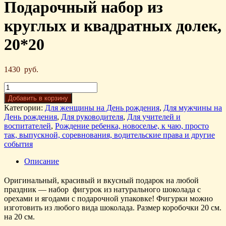
Подарочный набор из
круглых и квадратных долек,
20*20
1430
руб.
Добавить в корзину
Категории:
Для женщины на День рождения
,
Для мужчины на
День рождения
,
Для руководителя
,
Для учителей и
воспитателей
,
Рождение ребенка, новоселье, к чаю, просто
так, выпускной, соревнования, водительские права и другие
события
Описание
Оригинальный, красивый и вкусный подарок на любой
праздник — набор фигурок из натурального шоколада с
орехами и ягодами с подарочной упаковке! Фигурки можно
изготовить из любого вида шоколада. Размер коробочки 20 см.
на 20 см.