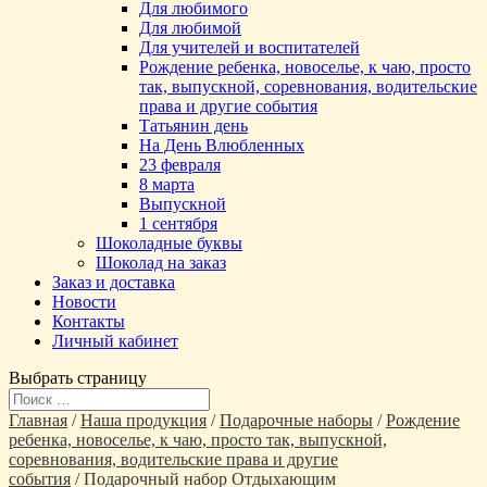
Для любимого
Для любимой
Для учителей и воспитателей
Рождение ребенка, новоселье, к чаю, просто
так, выпускной, соревнования, водительские
права и другие события
Татьянин день
На День Влюбленных
23 февраля
8 марта
Выпускной
1 сентября
Шоколадные буквы
Шоколад на заказ
Заказ и доставка
Новости
Контакты
Личный кабинет
Выбрать страницу
Главная
/
Наша продукция
/
Подарочные наборы
/
Рождение
ребенка, новоселье, к чаю, просто так, выпускной,
соревнования, водительские права и другие
события
/ Подарочный набор Отдыхающим