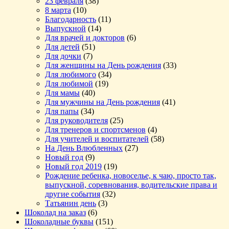
23 февраля
(38)
8 марта
(10)
Благодарность
(11)
Выпускной
(14)
Для врачей и докторов
(6)
Для детей
(51)
Для дочки
(7)
Для женщины на День рождения
(33)
Для любимого
(34)
Для любимой
(19)
Для мамы
(40)
Для мужчины на День рождения
(41)
Для папы
(34)
Для руководителя
(25)
Для тренеров и спортсменов
(4)
Для учителей и воспитателей
(58)
На День Влюбленных
(27)
Новый год
(9)
Новый год 2019
(19)
Рождение ребенка, новоселье, к чаю, просто так,
выпускной, соревнования, водительские права и
другие события
(32)
Татьянин день
(3)
Шоколад на заказ
(6)
Шоколадные буквы
(151)