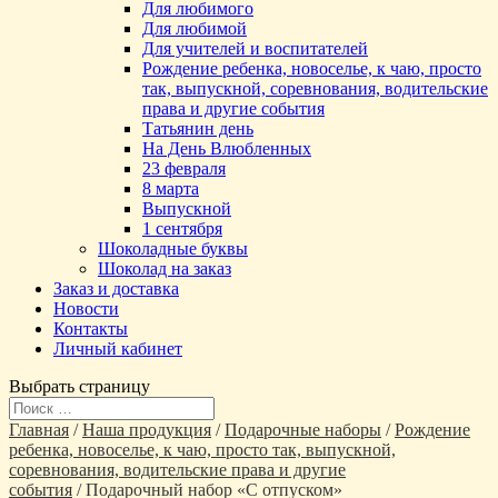
Для любимого
Для любимой
Для учителей и воспитателей
Рождение ребенка, новоселье, к чаю, просто
так, выпускной, соревнования, водительские
права и другие события
Татьянин день
На День Влюбленных
23 февраля
8 марта
Выпускной
1 сентября
Шоколадные буквы
Шоколад на заказ
Заказ и доставка
Новости
Контакты
Личный кабинет
Выбрать страницу
Главная
/
Наша продукция
/
Подарочные наборы
/
Рождение
ребенка, новоселье, к чаю, просто так, выпускной,
соревнования, водительские права и другие
события
/ Подарочный набор «С отпуском»