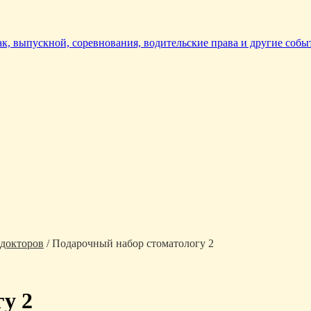
так, выпускной, соревнования, водительские права и другие собы
 докторов
/ Подарочный набор стоматологу 2
у 2