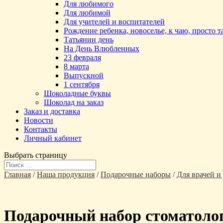
Для любимого
Для любимой
Для учителей и воспитателей
Рождение ребенка, новоселье, к чаю, просто 
Татьянин день
На День Влюбленных
23 февраля
8 марта
Выпускной
1 сентября
Шоколадные буквы
Шоколад на заказ
Заказ и доставка
Новости
Контакты
Личный кабинет
Выбрать страницу
Главная
/
Наша продукция
/
Подарочные наборы
/
Для врачей и
Подарочный набор стоматолог