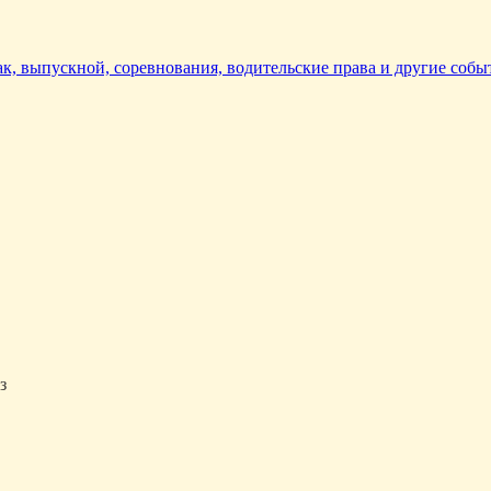
так, выпускной, соревнования, водительские права и другие собы
з