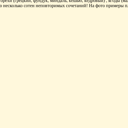
рехи (грецкий, фундук, миндаль, кешью, кедровый) , ягоды (мал
сего несколько сотен неповторимых сочетаний! На фото примеры 