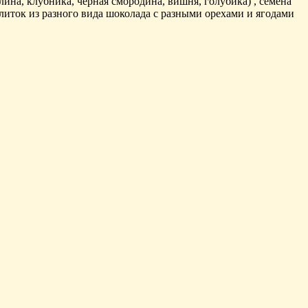
ина, клубника, черная смородина, вишня, голубика) , семена
плиток из разного вида шоколада с разными орехами и ягодами