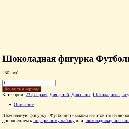
Шоколадная фигурка Футболи
250
руб.
Добавить в корзину
Категории:
23 февраля
,
Для детей
,
Для папы
,
Шоколадные фиг
Описание
Шоколадную фигурку «Футболист» можно изготовить из любого 
дополнением к
подарочному набору
или
шоколадному посла