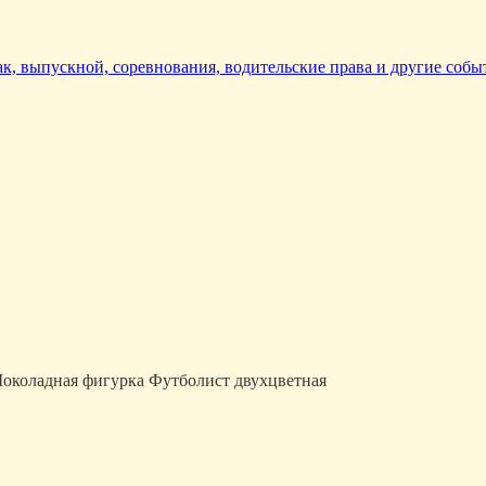
так, выпускной, соревнования, водительские права и другие собы
околадная фигурка Футболист двухцветная