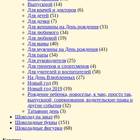
Выпускной
(14)
Для врачей и докторов
(6)
Для детей
(51)
Для дочки
(7)
Для женщины на День рождения
(33)
Для любимого
(34)
Для любимой
(19)
Для мамы
(40)
Для мужчины на День рождения
(41)
Для папы
(34)
Для руководителя
(25)
Для тренеров и спортсменов
(4)
Для учителей и воспитателей
(58)
На День Влюбленных
(27)
Новый год
(9)
Новый год 2019
(19)
Рождение ребенка, новоселье, к чаю, просто так,
выпускной, соревнования, водительские права и
другие события
(32)
Татьянин день
(3)
Шоколад на заказ
(6)
Шоколадные буквы
(151)
Шоколадные фигурки
(68)