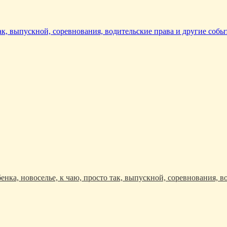
так, выпускной, соревнования, водительские права и другие собы
енка, новоселье, к чаю, просто так, выпускной, соревнования, в