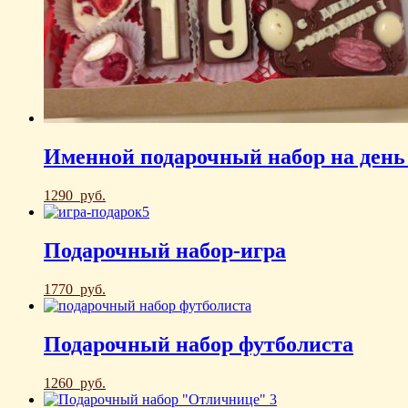
Именной подарочный набор на день
1290
руб.
Подарочный набор-игра
1770
руб.
Подарочный набор футболиста
1260
руб.