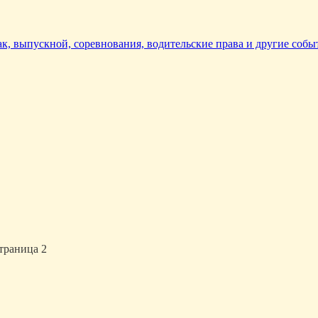
так, выпускной, соревнования, водительские права и другие собы
Страница 2