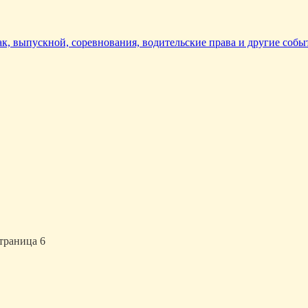
так, выпускной, соревнования, водительские права и другие собы
Страница 6