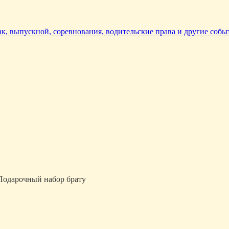
так, выпускной, соревнования, водительские права и другие собы
Подарочный набор брату