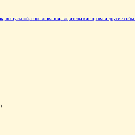
так, выпускной, соревнования, водительские права и другие собы
)