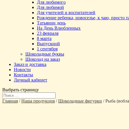
Для любимого
Для любимой
Для учителей и воспитателей
Рождение ребенка, новоселье, к чаю, просто 
Татьянин день
На День Влюбленных
23 февраля
8 марта
Выпускной
1 сентября
Шоколадные буквы
Шоколад на заказ
Заказ и доставка
Новости
Контакты
Личный кабинет
Выбрать страницу
Главная
/
Наша продукция
/
Шоколадные фигурки
/ Рыба (вобла